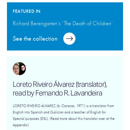
FEATURED IN
Richard Berengarten’s ‘The Death of Children’
See the collection
Loreto Riveiro Álvarez (translator),
read by Fernando R. Lavandeira
LORETO RIVEIRO ÁLVAREZ (b. Caracas, 1971) is a translator from
English into Spanish and Galician and a teacher of English for
Special purposes (ESL). (Read more about this translator over at the
Appendix)