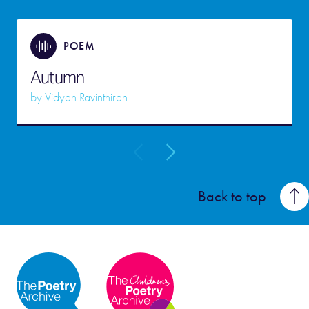
POEM
Autumn
by
Vidyan Ravinthiran
Back to top