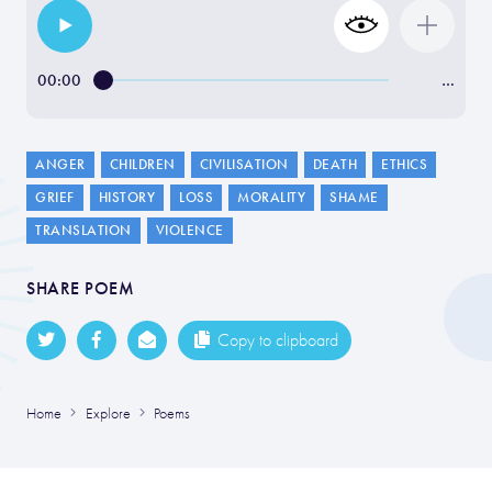
00:00
…
ANGER
CHILDREN
CIVILISATION
DEATH
ETHICS
GRIEF
HISTORY
LOSS
MORALITY
SHAME
TRANSLATION
VIOLENCE
SHARE POEM
Copy to clipboard
Home
Explore
Poems