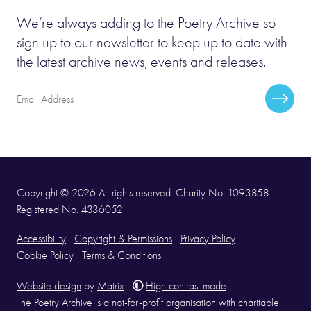
We’re always adding to the Poetry Archive so
sign up to our newsletter to keep up to date with
the latest archive news, events and releases.
Email
Subscr
Address
Copyright © 2026 All rights reserved. Charity No. 1093858.
Registered No. 4336052
Accessibility
Copyright & Permissions
Privacy Policy
Cookie Policy
Terms & Conditions
Website design
by
Matrix
.
High contrast mode
The Poetry Archive is a not-for-profit organisation with charitable