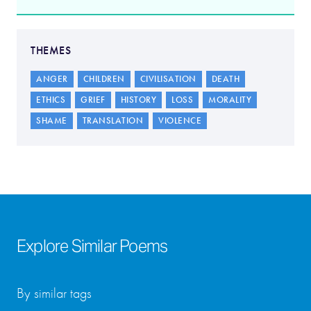
THEMES
ANGER
CHILDREN
CIVILISATION
DEATH
ETHICS
GRIEF
HISTORY
LOSS
MORALITY
SHAME
TRANSLATION
VIOLENCE
Explore Similar Poems
By similar tags