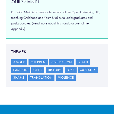
Shiho Main
Dr. Shiho Main is an associate lecturer at the Open University, UK,
teaching Childhood and Youth Studies to undergraduates and
postgraduates. (Read more about this translator over at the
Appendix)
THEMES
ANGER
CHILDREN
CIVILISATION
DEATH
FASHION
GRIEF
HISTORY
LOSS
MORALITY
SHAME
TRANSLATION
VIOLENCE