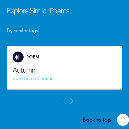
Explore Similar Poems
By similar tags
POEM
Autumn
by
Vidyan Ravinthiran
Back to top