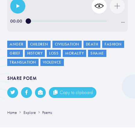
00:00
…
ANGER
CHILDREN
CIVILISATION
DEATH
FASHION
GRIEF
HISTORY
LOSS
MORALITY
SHAME
TRANSLATION
VIOLENCE
SHARE POEM
Copy to clipboard
Home
Explore
Poems