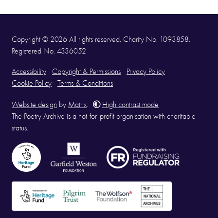
Copyright © 2026 All rights reserved. Charity No. 1093858.
Registered No. 4336052
Accessibility
Copyright & Permissions
Privacy Policy
Cookie Policy
Terms & Conditions
Website design
by
Matrix
.
High contrast mode
The Poetry Archive is a not-for-profit organisation with charitable
status.