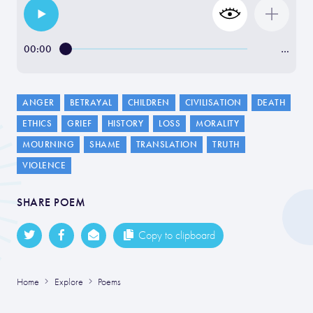
00:00
…
ANGER
BETRAYAL
CHILDREN
CIVILISATION
DEATH
ETHICS
GRIEF
HISTORY
LOSS
MORALITY
MOURNING
SHAME
TRANSLATION
TRUTH
VIOLENCE
SHARE POEM
Copy to clipboard
Home
Explore
Poems