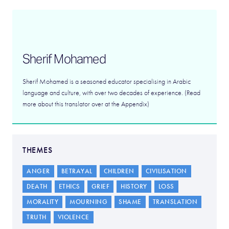
Sherif Mohamed
Sherif Mohamed is a seasoned educator specialising in Arabic
language and culture, with over two decades of experience. (Read
more about this translator over at the Appendix)
THEMES
ANGER
BETRAYAL
CHILDREN
CIVILISATION
DEATH
ETHICS
GRIEF
HISTORY
LOSS
MORALITY
MOURNING
SHAME
TRANSLATION
TRUTH
VIOLENCE